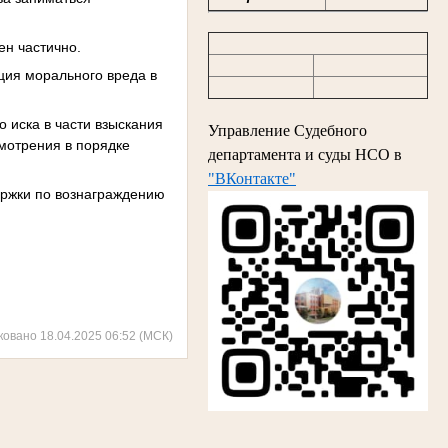
ен частично.
ция морального вреда в
 иска в части взыскания
Управление Судебного
мотрения в порядке
департамента и суды НСО в
"ВКонтакте"
ержки по вознаграждению
ковано 18.04.2025 06:52 (МСК)