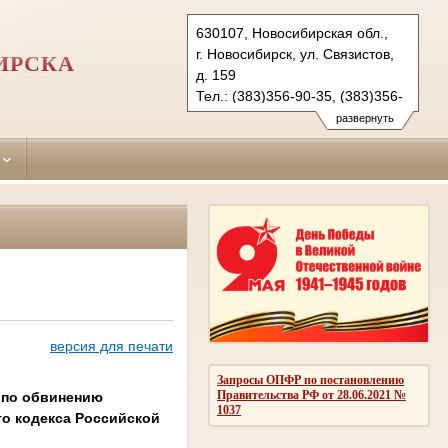
630107, Новосибирская обл.,
г. Новосибирск, ул. Связистов,
ИРСКА
д. 159
Тел.: (383)356-90-35, (383)356-
90-36 (ф.)
развернуть
leninsky.nsk@sudrf.ru
версия для печати
Запросы ОПФР по постановлению
Правительства РФ от 28.06.2021 №
о по обвинению
1037
го кодекса Российской