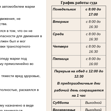
График работы суда
яя автомобилем марки
Понедельник
с 8:00 до
17:00
движения, не
Вторник
с 8:00 до
ства.
16:30
ся в том, что он не
Среда
с 8:00 до
опасности для движения в
16:30
олжен был и мог
вки транспортного
Четверг
с 8:00 до
16:30
опеду марки под
Пятница
с 8:00 до
ему прямолинейно во
16:00
Перерыв на обед с 12:00 до
 тяжести вред здоровью,
12:30
В предпраздничные дни
полностью, раскаялся в
рабочий день сокращается
на 1 час
Суббота
Выходной
му назначено в виде
Воскресенье
Выходной
ава заниматься