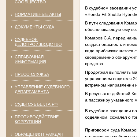
СООБЩЕСТВО
В судебном заседании ус
«Honda Fit Shuttle Hybri
НОРМАТИВНЫЕ АКТЫ
В пути следования Комар
ДОКУМЕНТЫ СУДА
обеспечивающую ему возм
Комаров С.А. перед нача
СУДЕБНОЕ
создаст опасность и пом
ДЕЛОПРОИЗВОДСТВО
виде приближающегося сп
СПРАВОЧНАЯ
своевременно обнаружить
ИНФОРМАЦИЯ
средства.
Продолжая выполнять ман
ПРЕСС-СЛУЖБА
управлением водителя 2
встречном направлении и
УПРАВЛЕНИЕ СУДЕБНОГО
ДЕПАРТАМЕНТА
В результате действий К
а пассажиру указанного 
СУДЫ СУБЪЕКТА РФ
В судебном заседании по
ПРОТИВОДЕЙСТВИЕ
содеянном, сожалел о то
КОРРУПЦИИ
Приговором суда Комаров
ОБРАЩЕНИЯ ГРАЖДАН
ограничения свободы на с