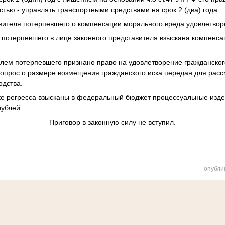
тью - управлять транспортными средствами на срок 2 (два) года.
вителя потерпевшего о компенсации морального вреда удовлетвор
у потерпевшего в лице законного представителя взыскана компенса
лем потерпевшего признано право на удовлетворение гражданского
опрос о размере возмещения гражданского иска передан для расс
одства.
дке регресса взысканы в федеральный бюджет процессуальные изд
рублей.
Приговор в законную силу не вступил.
опубли