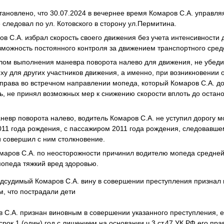
тановлено, что 30.07.2024 в вечернее время Комаров С.А. управл
d» следовал по ул. Котовского в сторону ул.Пермитина.
ов С.А. избрал скорость своего движения без учета интенсивности 
ожность постоянного контроля за движением транспортного сред
лом выполнения маневра поворота налево для движения, не убедил
еху для других участников движения, а именно, при возникновении 
рава во встречном направлении мопеда, который Комаров С.А. д
, не принял возможных мер к снижению скорости вплоть до остано
евр поворота налево, водитель Комаров С.А. не уступил дорогу м
011 года рождения, с пассажиром 2011 года рождения, следовавш
 совершил с ним столкновение.
омаров С.А. по неосторожности причинил водителю мопеда средней
мопеда тяжкий вред здоровью.
дсудимый Комаров С.А. вину в совершении преступления признал 
м, что пострадали дети
 С.А. признан виновным в совершении указанного преступления, е
рок 1 (один) год с лишением на основании ч.3 ст.47 УК РФ его пр