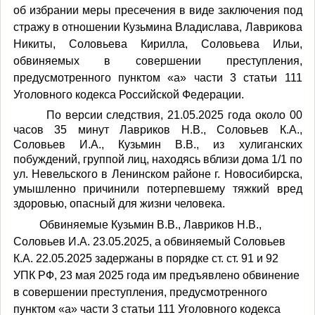
об избрании меры пресечения в виде заключения под
стражу в отношении Кузьмина Владислава, Лаврикова
Никиты, Соловьева Кирилла, Соловьева Ильи,
обвиняемых в совершении преступления,
предусмотренного пунктом «а» части 3 статьи 111
Уголовного кодекса Российской Федерации
.
По версии следствия, 21.05.2025 года около 00
часов 35 минут Лавриков Н.В., Соловьев К.А.,
Соловьев И.А., Кузьмин В.В., из хулиганских
побуждений, группой лиц, находясь вблизи дома 1/1 по
ул. Невельского в Ленинском районе г. Новосибирска,
умышленно причинили потерпевшему тяжкий вред
здоровью, опасный для жизни человека.
Обвиняемые Кузьмин В.В., Лавриков Н.В.,
Соловьев И.А. 23.05.
2025
, а обвиняемый Соловьев
К.А.
22.05.2025
задержан
ы
в порядке
ст. ст. 91 и 92
УПК РФ,
23 мая 2025 года им
предъявлено обвинение
в совершении преступления, предусмотренного
пунктом «а» части 3 статьи 111 Уголовного кодекса