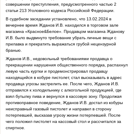
совершении преступления, предусмотренного частью 2
статьи 213 Уголовного кодекса Российской Федерации.
В судебном заседании установлено, что 13.02.2024 в
вечернее время Жданов И.В. находился в торговом зале
магазина «Красное&Белое». Продавцом магазина Жданову
И.В. было выдвинуто требование убрать личные вещи с
прилавка и прекратить выражаться грубой нецензурной
бранью.
Жданов И.В., недовольный требованиями продавца о
прекращении нарушения общественного порядка, распахнул
левую часть куртки и продемонстрировал продавцу
находящийся в кобуре пистолет, стал высказывать в адрес
продавца угрозы застрелить ее. После чего, Жданов И.В.
отправился к холодильнику с алкогольной продукцией, где
взял бутылку пива и вернулся в кассовую зону. Продолжая
противоправное поведение, Жданов И.В. достал из кобуры
неисправный газовый пистолет и направил в сторону
потерпевшей, высказав угрозу жизни потерпевшей. После
чего положил пистолет на кассовый стол и рассчитался за
спиртное.