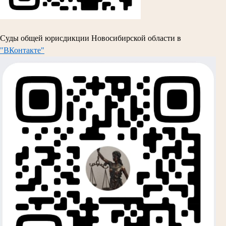
Суды общей юрисдикции Новосибирской области в
"ВКонтакте"