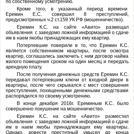
по собственному усмотрению.
Кроме того, в указанный период времени
Еремин Е.С. совершил 8 преступлений,
предусмотренных ч.2 ст.159 УК РФ (мошенничество).
Еремин К.С. на сайте «Авито» размещал
объявления
с заведомо ложной информацией о сдаче
им в наем якобы принадлежащих ему квартир.
Потерпевшие поверили в то, что Еремин К.С.
является собственником квартиры, после осмотра
квартир, соглашались заключить с ним договор найма
жилого помещения сроком на один месяц и передать
арендную плату.
После получения денежных средств Еремин К.С.
передавал потерпевшим ключи от входной двери в
квартиры, после чего скрывался с мест совершения
преступления, похищенными денежными средствами
распорядился по своему усмотрению.
В конце декабря 2016г. Ереминым К.С. было
совершенно покушение на мошенничество.
Еремин К.С. на сайте «Авито» разместил
объявления
с заведомо ложной информацией о сдаче
им в наем якобы принадлежащих ему квартиры.
Однако, довести преступный умысел до конца