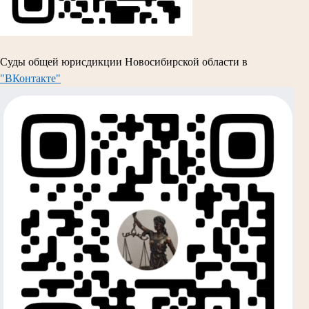
Суды общей юрисдикции Новосибирской области в
"ВКонтакте"