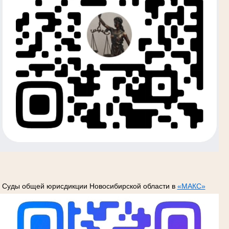
Суды общей юрисдикции Новосибирской области в
«МАКС»