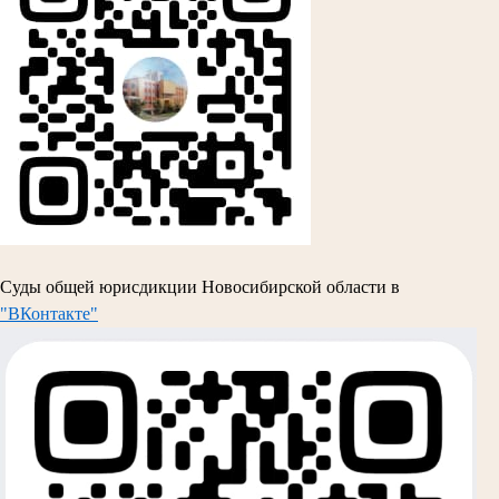
Суды общей юрисдикции Новосибирской области в
"ВКонтакте"