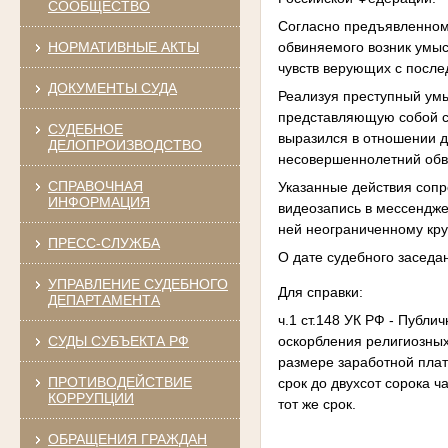
СООБЩЕСТВО
Согласно предъявленному
обвиняемого возник умыс
НОРМАТИВНЫЕ АКТЫ
чувств верующих с посл
ДОКУМЕНТЫ СУДА
Реализуя преступный умы
представляющую собой со
СУДЕБНОЕ
выразился в отношении д
ДЕЛОПРОИЗВОДСТВО
несовершеннолетний обви
СПРАВОЧНАЯ
Указанные действия соп
ИНФОРМАЦИЯ
видеозапись в мессендже
ней неограниченному кру
ПРЕСС-СЛУЖБА
О дате судебного заседа
УПРАВЛЕНИЕ СУДЕБНОГО
Для справки:
ДЕПАРТАМЕНТА
ч.1 ст.148 УК РФ - Публ
оскорбления религиозных
СУДЫ СУБЪЕКТА РФ
размере заработной плат
ПРОТИВОДЕЙСТВИЕ
срок до двухсот сорока 
КОРРУПЦИИ
тот же срок.
ОБРАЩЕНИЯ ГРАЖДАН