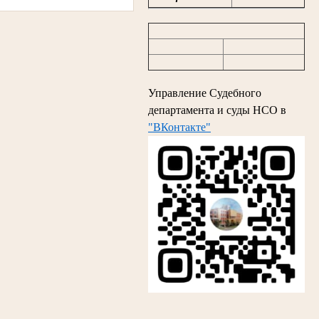
Управление Судебного
департамента и суды НСО в
"ВКонтакте"