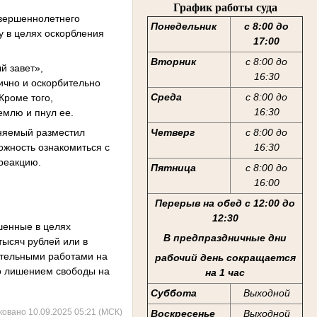
График работы суда
овершеннолетнего
Понедельник
с 8:00 до
у в целях оскорбления
17:00
Вторник
с 8:00 до
й завет»,
16:30
ично и оскорбительно
Среда
с 8:00 до
Кроме того,
16:30
емлю и пнул ее.
иняемый разместил
Четверг
с 8:00 до
ожность ознакомиться с
16:30
 реакцию.
Пятница
с 8:00 до
16:00
Перерыв на обед с 12:00 до
12:30
шенные в целях
В предпраздничные дни
тысяч рублей или в
зательными работами на
рабочий день сокращается
бо лишением свободы на
на 1 час
Суббота
Выходной
ковано 10.09.2025 05:21 (МСК)
Воскресенье
Выходной