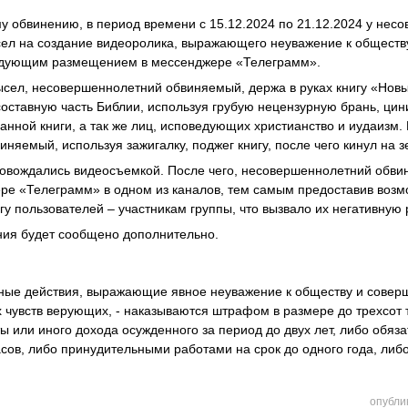
 обвинению, в период времени с 15.12.2024 по 21.12.2024 у нес
ел на создание видеоролика, выражающего неуважение к обществ
едующим размещением в мессенджере «Телеграмм».
сел, несовершеннолетний обвиняемый, держа в руках книгу «Новы
ставную часть Библии, используя грубую нецензурную брань, цин
анной книги, а так же лиц, исповедующих христианство и иудаизм. 
няемый, используя зажигалку, поджег книгу, после чего кинул на з
ровождались видеосъемкой. После чего, несовершеннолетний обв
ре «Телеграмм» в одном из каналов, тем самым предоставив возм
гу пользователей – участникам группы, что вызвало их негативную
ния будет сообщено дополнительно.
ичные действия, выражающие явное неуважение к обществу и совер
 чувств верующих, - наказываются штрафом в размере до трехсот 
ы или иного дохода осужденного за период до двух лет, либо обя
часов, либо принудительными работами на срок до одного года, ли
опубли