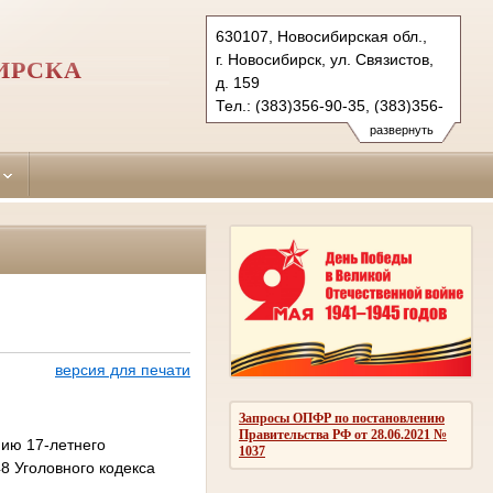
630107, Новосибирская обл.,
г. Новосибирск, ул. Связистов,
ИРСКА
д. 159
Тел.: (383)356-90-35, (383)356-
90-36 (ф.)
развернуть
leninsky.nsk@sudrf.ru
версия для печати
Запросы ОПФР по постановлению
Правительства РФ от 28.06.2021 №
нию 17-летнего
1037
8 Уголовного кодекса