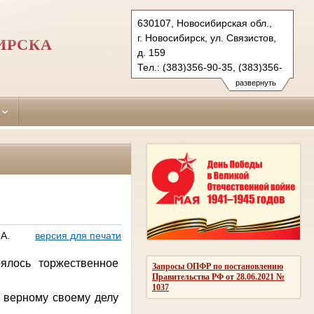
630107, Новосибирская обл.,
г. Новосибирск, ул. Связистов,
ИРСКА
д. 159
Тел.: (383)356-90-35, (383)356-
90-36 (ф.)
развернуть
leninsky.nsk@sudrf.ru
А.
версия для печати
ялось торжественное
Запросы ОПФР по постановлению
Правительства РФ от 28.06.2021 №
1037
и верному своему делу