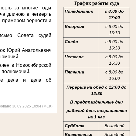
График работы суда
ность за многие годы
Понедельник
с 8:00 до
ча длиною в четверть
17:00
я примером верности и
Вторник
с 8:00 до
16:30
исьмо Совета судей
Среда
с 8:00 до
16:30
еок Юрий Анатольевич
лномочий.
Четверг
с 8:00 до
16:30
ачен в Новосибирской
а полномочий.
Пятница
с 8:00 до
16:00
ные дела и дела об
Перерыв на обед с 12:00 до
12:30
В предпраздничные дни
ковано 30.09.2025 10:04 (МСК)
рабочий день сокращается
на 1 час
Суббота
Выходной
Воскресенье
Выходной