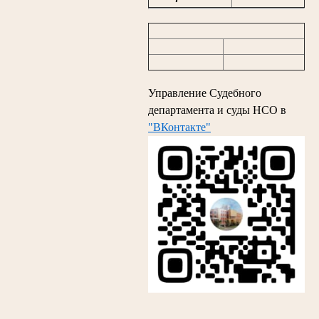
Управление Судебного
департамента и суды НСО в
"ВКонтакте"