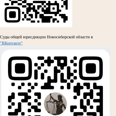
Суды общей юрисдикции Новосибирской области в
"ВКонтакте"