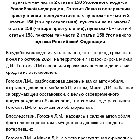
пунктом «а» части 2 статьи 158 Уголовного кодекса
Российской Федерации; Гогохия Лаша в совершении
преступлений, предусмотренных пунктом «в» части 2
статьи 158 (три преступления), пунктами «а,в» части 2
статьи 158 (четыре преступления), пунктом «б» части 4
статьи 158, пунктом «а» части 2 статьи 158 Уголовного
кодекса Российской Федерации.
В судебном заседании установлено, что в период времени с
июня по октябрь 2024. на территории г. Новосибирска Микай
Д.И., Гогохия Л.М совершили кражи имущества и денежных
средств из автомобилей.
Гогохия Л.М., разблокировав дверные замки автомобиля,
открывал двери автомобилей При этом, Микая Д.И. наблюдал
за окружающей обстановкой, с целью своевременного
предупреждения об опасности, тем самым подстраховывая
Гогохия Л.М. от возможного обнаружения.
Впоследствии, Гогохия Л.М., находясь в салоне автомобиля,
брал находящееся там имущество и денежные средства
потерпевших
Гогохия Л.М. и Микая Д.И. с места преступления скрывались.