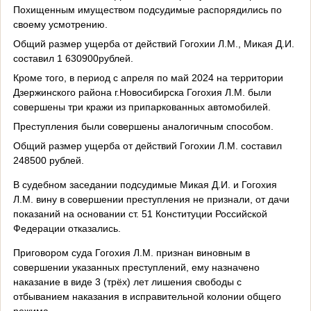
Похищенным имуществом подсудимые распорядились по
своему усмотрению.
Общий размер ущерба от действий Гогохии Л.М., Микая Д.И.
составил 1 630900рублей.
Кроме того, в период с апреля по май 2024 на территории
Дзержинского района г.Новосибирска Гогохия Л.М. были
совершены три кражи из припаркованных автомобилей.
Преступления были совершены аналогичным способом.
Общий размер ущерба от действий Гогохии Л.М. составил
248500 рублей.
В судебном заседании подсудимые Микая Д.И. и Гогохия
Л.М. вину в совершении преступления не признали, от дачи
показаний на основании ст. 51 Конституции Российской
Федерации отказались.
Приговором суда Гогохия Л.М. признан виновным в
совершении указанных преступлений, ему назначено
наказание в виде 3 (трёх) лет лишения свободы с
отбыванием наказания в исправительной колонии общего
режима