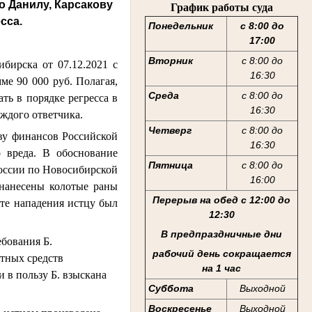
о Данилу, Карсакову
График работы суда
сса.
Понедельник
с 8:00 до
17:00
Вторник
с 8:00 до
бирска от 07.12.2021 с
16:30
е 90 000 руб. Полагая,
Среда
с 8:00 до
ть в порядке регресса в
16:30
аждого ответчика.
Четверг
с 8:00 до
у финансов Российской
16:30
 вреда. В обоснование
Пятница
с 8:00 до
оссии по Новосибирской
16:00
 нанесены колотые раны
Перерыв на обед с 12:00 до
те нападения истцу был
12:30
В предпраздничные дни
бования Б.
рабочий день сокращается
етных средств
на 1 час
 в пользу Б. взыскана
Суббота
Выходной
Воскресенье
Выходной