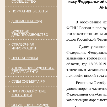
иску
Федеральной с
СООБЩЕСТВО
Ана
НОРМАТИВНЫЕ АКТЫ
ДОКУМЕНТЫ СУДА
В обоснование ис
ФСИН России в пользу 
СУДЕБНОЕ
что ответственным за д
ДЕЛОПРОИЗВОДСТВО
доход Российской Федера
СПРАВОЧНАЯ
Судом установлено, ч
ИНФОРМАЦИЯ
Федерации, Федеральн
заявленных требований
ПРЕСС-СЛУЖБА
области, где 18.06.20
УПРАВЛЕНИЕ СУДЕБНОГО
заточенным металличес
ДЕПАРТАМЕНТА
причинён тяжкий вред з
СУДЫ СУБЪЕКТА РФ
Решением Октябрьского
удовлетворены частично
ПРОТИВОДЕЙСТВИЕ
Федеральной службы исп
КОРРУПЦИИ
компенсация морального
ОБРАЩЕНИЯ ГРАЖДАН