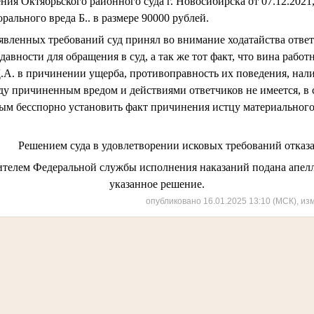
Октябрьского районного суда г. Новосибирска от 07.12.2021,
ального вреда Б.. в размере 90000 рублей.
нных требований суд принял во внимание ходатайства ответ
давности для обращения в суд, а так же тот факт, что
вина работн
Д.А. в причинении ущерба, противоправность их поведения, нал
ду причиненным вредом и действиями ответчиков не имеется, в с
ым бесспорно установить факт причинения истцу материальног
Решением суда в удовлетворении исковых требований отказа
вителем
Федеральной службы исполнения наказаний подана апел
указанное решение.
опубликовано 16.01.2025 13:10 (МСК), из