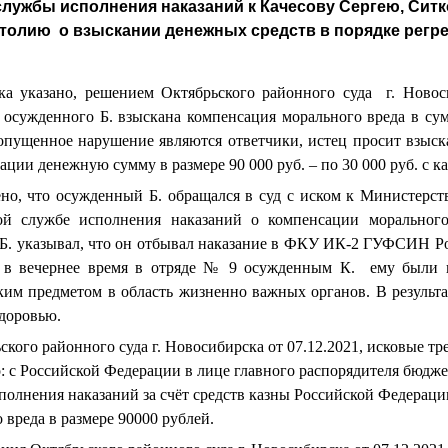
лужбы исполнения наказаний к Качесову Сергею, Ситк
толию
о взыскании денежных средств в порядке регре
ка указано, решением Октябрьского районного суда г. Новоси
осужденного Б. взыскана компенсация морального вреда в сумм
опущенное нарушение являются ответчики, истец просит взыска
ции денежную сумму в размере 90 000 руб. – по 30 000 руб. с к
то осужденный Б. обращался в суд с иском к Министерств
ой службе исполнения наказаний о компенсации морального
 Б. указывал, что он отбывал наказание в ФКУ ИК-2 ГУФСИН Р
19 в вечернее время в отряде № 9 осужденным К. ему были
ким предметом в область жизненно важных органов. В результа
доровью.
 районного суда г. Новосибирска от 07.12.2021, исковые тре
: с Российской Федерации в лице главного распорядителя бюдж
олнения наказаний за счёт средств казны Российской Федерации
 вреда в размере 90000 рублей.