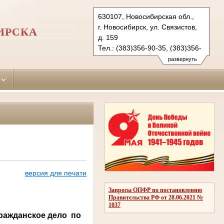
630107, Новосибирская обл.,
г. Новосибирск, ул. Связистов,
ИРСКА
д. 159
Тел.: (383)356-90-35, (383)356-
90-36 (ф.)
развернуть
leninsky.nsk@sudrf.ru
версия для печати
Запросы ОПФР по постановлению
Правительства РФ от 28.06.2021 №
1037
ражданское дело
по