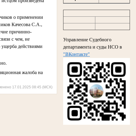
 истцом произведена
чиков о применении
иков Качесова С.А.,
ичие причинно-
вязи с чем, не
Управление Судебного
о ущерба действиями
департамента и суды НСО в
"ВКонтакте"
но.
ляционная жалоба на
менено 17.01.2025 08:45 (МСК)