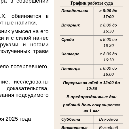
ора в совершении
График работы суда
Понедельник
с 8:00 до
.Х. обвиняется в
17:00
ртные напитки.
Вторник
с 8:00 до
зник умысел на его
16:30
ки и с силой нанес
Среда
с 8:00 до
 руками и ногами
16:30
полученных травм
Четверг
с 8:00 до
16:30
ело потерпевшего,
Пятница
с 8:00 до
16:00
ние, исследованы
Перерыв на обед с 12:00 до
оказательства,
12:30
зания подсудимого
В предпраздничные дни
рабочий день сокращается
на 1 час
я 2025 года
Суббота
Выходной
Воскресенье
Выходной