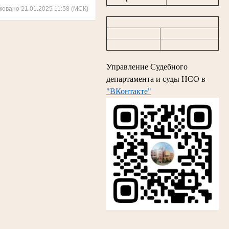
ковано 21.01.2025 11:58 (МСК)
Управление Судебного
департамента и суды НСО в
"ВКонтакте"