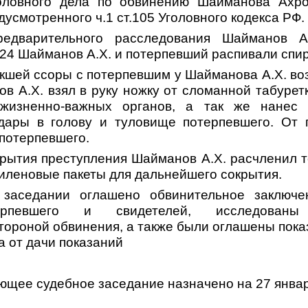
оловного дела по обвинению Шайманова Ахр
дусмотренного ч.1 ст.105 Уголовного кодекса РФ.
редварительного расследования Шайманов А
024 Шайманов А.Х. и потерпевший распивали спи
кшей ссоры с потерпевшим у Шайманова А.Х. во
в А.Х. взял в руку ножку от сломанной табурет
жизненно-важных органов, а так же нанес
дары в голову и туловище потерпевшего. От 
 потерпевшего.
рытия преступления Шайманов А.Х. расчленил т
тиленовые пакеты для дальнейшего сокрытия.
заседании оглашено обвинительное заключе
ерпевшего и свидетелей, исследованы д
тороной обвинения, а также были оглашены пока
за от дачи показаний
щее судебное заседание назначено на 27 январ