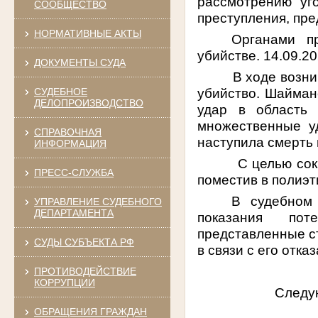
рассмотрению уг
СООБЩЕСТВО
преступления, пре
НОРМАТИВНЫЕ АКТЫ
Органами п
убийстве. 14.09.2
ДОКУМЕНТЫ СУДА
В ходе возни
убийство. Шаймано
СУДЕБНОЕ
ДЕЛОПРОИЗВОДСТВО
удар в область 
множественные у
СПРАВОЧНАЯ
наступила смерть
ИНФОРМАЦИЯ
С целью сок
ПРЕСС-СЛУЖБА
поместив в полиэ
В судебном 
УПРАВЛЕНИЕ СУДЕБНОГО
ДЕПАРТАМЕНТА
показания пот
представленные с
СУДЫ СУБЪЕКТА РФ
в связи с его отка
ПРОТИВОДЕЙСТВИЕ
КОРРУПЦИИ
Следую
ОБРАЩЕНИЯ ГРАЖДАН