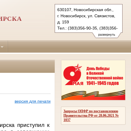
630107, Новосибирская обл.,
г. Новосибирск, ул. Связистов,
ИРСКА
д. 159
Тел.: (383)356-90-35, (383)356-
90-36 (ф.)
развернуть
leninsky.nsk@sudrf.ru
версия для печати
Запросы ОПФР по постановлению
Правительства РФ от 28.06.2021 №
1037
ирска приступил к