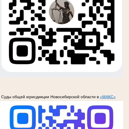
Суды общей юрисдикции Новосибирской области в
«МАКС»