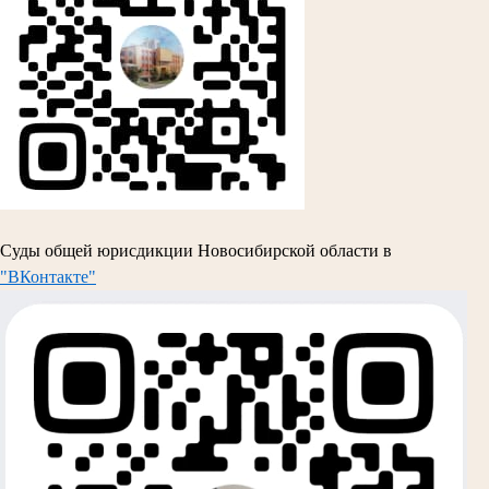
Суды общей юрисдикции Новосибирской области в
"ВКонтакте"