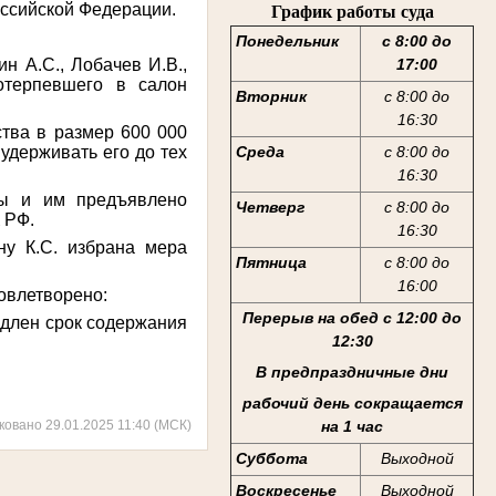
оссийской Федерации.
График работы суда
Понедельник
с 8:00 до
н А.С., Лобачев И.В.,
17:00
отерпевшего в салон
Вторник
с 8:00 до
16:30
тва в размер 600 000
удерживать его до тех
Среда
с 8:00 до
16:30
аны и им предъявлено
Четверг
с 8:00 до
К РФ.
16:30
ну К.C. избрана мера
Пятница
с 8:00 до
16:00
овлетворено:
Перерыв на обед с 12:00 до
одлен срок содержания
12:30
В предпраздничные дни
рабочий день сокращается
ковано 29.01.2025 11:40 (МСК)
на 1 час
Суббота
Выходной
Воскресенье
Выходной