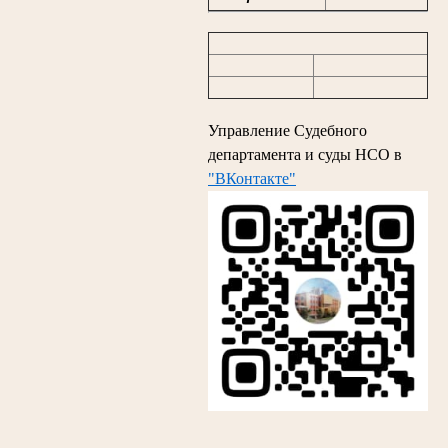
Управление Судебного
департамента и суды НСО в
"ВКонтакте"