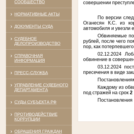
СООБЩЕСТВО
совершении преступлен
НОРМАТИВНЫЕ АКТЫ
По версии следс
Оганесян К.С. из к
ДОКУМЕНТЫ СУДА
автомобиля и увезли 
Обвиняемые пот
СУДЕБНОЕ
рублей, после чего п
ДЕЛОПРОИЗВОДСТВО
пор, как потерпевшего
02.12.2024 Ло
СПРАВОЧНАЯ
обвинение в совершени
ИНФОРМАЦИЯ
03.12.2024 пос
пресечения в виде зак
ПРЕСС-СЛУЖБА
Постановлениями
УПРАВЛЕНИЕ СУДЕБНОГО
Каждому из обви
ДЕПАРТАМЕНТА
под стражей на срок
2
Постановления в
СУДЫ СУБЪЕКТА РФ
ПРОТИВОДЕЙСТВИЕ
КОРРУПЦИИ
ОБРАЩЕНИЯ ГРАЖДАН