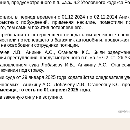
ия, предусмотренного п.п. «а.з» ч.2 Уголовного кодекса Р
твия, в период времени с 01.12.2024 по 02.12.2024 Аники
орыстных побуждений, применяя насилие, поместили п
его, тем самым похитив потерпевшего.
ребовали от потерпевшего передать им денежные средс
оместили потерпевшего в багажник автомобиля, продолжая 
 не освободили сотрудники полиции.
бачев И.В., Аникин А.С., Оганесян К.C. были задерж
и преступления, предусмотренного п.п. «а.з» ч.2
ст.126 У
тановлением суда Лобачеву И.В., Аникину А.С., Оганеся
лючения под стражу.
 суда от 29 января 2025 года ходатайства следователя уд
няемых - Аникину А.С., Лобачеву И.В., Оганесяну К.С. пр
 месяца, то есть по 01 апреля 2025 года.
 законную силу не вступило.
опубли