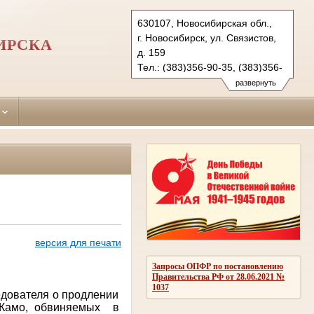
630107, Новосибирская обл.,
г. Новосибирск, ул. Связистов,
ИРСКА
д. 159
Тел.: (383)356-90-35, (383)356-
90-36 (ф.)
развернуть
leninsky.nsk@sudrf.ru
версия для печати
Запросы ОПФР по постановлению
Правительства РФ от 28.06.2021 №
1037
едователя о продлении
 Камо, обвиняемых
в