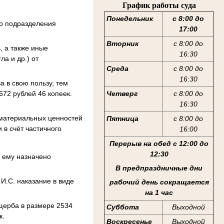
График работы суда
Понедельник
с 8:00 до
го подразделения
17:00
Вторник
с 8:00 до
, а также иные
16:30
а и др.) от
Среда
с 8:00 до
16:30
 в свою пользу, тем
72 рублей 46 копеек.
Четверг
с 8:00 до
16:30
-материальных ценностей
Пятница
с 8:00 до
 в счёт частичного
16:00
Перерыв на обед с 12:00 до
12:30
 ему назначено
В предпраздничные дни
И.С. наказание в виде
рабочий день сокращается
на 1 час
ущерба в размере 2534
Суббота
Выходной
к.
Воскресенье
Выходной