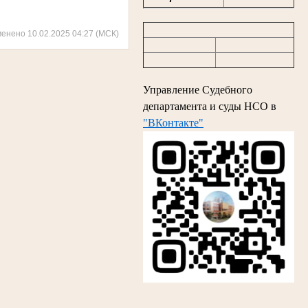
менено 10.02.2025 04:27 (МСК)
Управление Судебного
департамента и суды НСО в
"ВКонтакте"