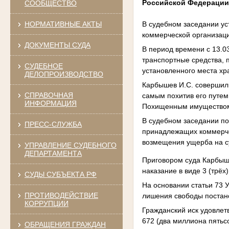
Российской Федераци
СООБЩЕСТВО
В судебном заседании у
НОРМАТИВНЫЕ АКТЫ
коммерческой организац
ДОКУМЕНТЫ СУДА
В период времени с 13.0
транспортные средства, 
СУДЕБНОЕ
установленного места хр
ДЕЛОПРОИЗВОДСТВО
Карбышев И.С. совершил
СПРАВОЧНАЯ
самым похитив его путем
ИНФОРМАЦИЯ
Похищенным имуществом 
В судебном заседании п
ПРЕСС-СЛУЖБА
принадлежащих коммерчес
возмещения ущерба на с
УПРАВЛЕНИЕ СУДЕБНОГО
ДЕПАРТАМЕНТА
Приговором суда Карбыше
наказание в виде 3 (трёх
СУДЫ СУБЪЕКТА РФ
На основании статьи 73 
ПРОТИВОДЕЙСТВИЕ
лишения свободы постано
КОРРУПЦИИ
Гражданский иск удовлет
672 (два миллиона пятьсо
ОБРАЩЕНИЯ ГРАЖДАН