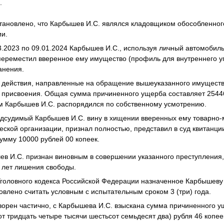
и
.
становлено, что Карбышев И.С. являлся кладовщиком обособленно
ии.
3.2023 по 09.01.2024 Карбышев И.С., используя личный автомобиль
переместил вверенное ему имущество (профиль для внутреннего угл
анения.
 действия, направленные на обращение вышеуказанного имущества
 присвоения. Общая сумма причиненного ущерба составляет 25446
Карбышев И.С. распорядился по собственному усмотрению.
одсудимый Карбышев И.С. вину в хищении вверенных ему товарно
кой организации, признал полностью, представил в суд квитанции
умму 10000 рублей 00 копеек.
в И.С. признан виновным в совершении указанного преступления,
) лет лишения свободы.
Уголовного кодекса Российской Федерации назначенное Карбышеву 
влено считать условным с испытательным сроком 3 (три) года.
ворен частично, с Карбышева И.С. взыскана сумма причиненного 
т тридцать четыре тысячи шестьсот семьдесят два) рубля 46 копее