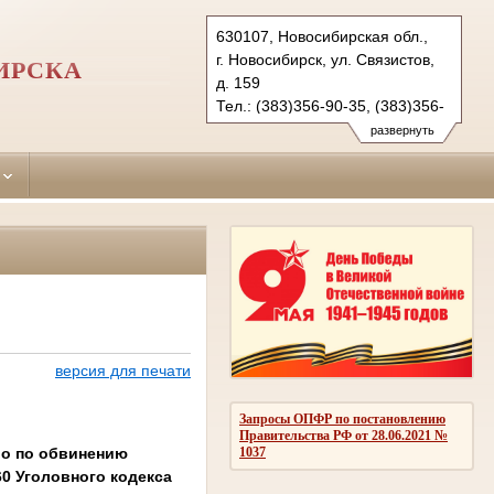
630107, Новосибирская обл.,
г. Новосибирск, ул. Связистов,
ИРСКА
д. 159
Тел.: (383)356-90-35, (383)356-
90-36 (ф.)
развернуть
leninsky.nsk@sudrf.ru
версия для печати
Запросы ОПФР по постановлению
Правительства РФ от 28.06.2021 №
ло по обвинению
1037
0 Уголовного кодекса