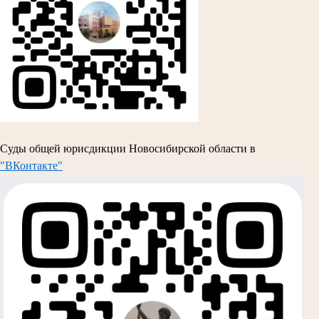
Суды общей юрисдикции Новосибирской области в
"ВКонтакте"