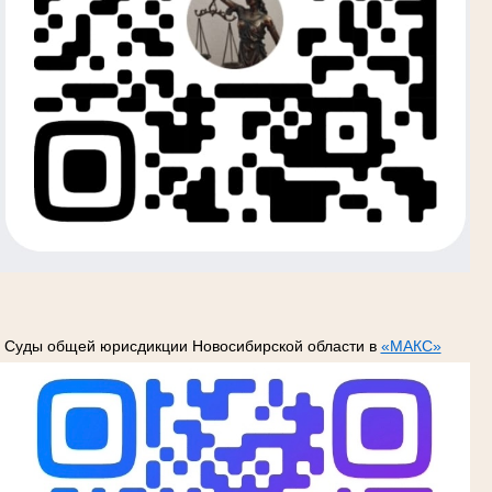
Суды общей юрисдикции Новосибирской области в
«МАКС»