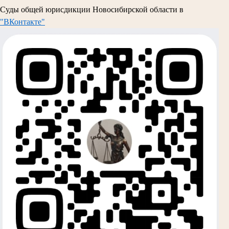
Суды общей юрисдикции Новосибирской области в
"ВКонтакте"