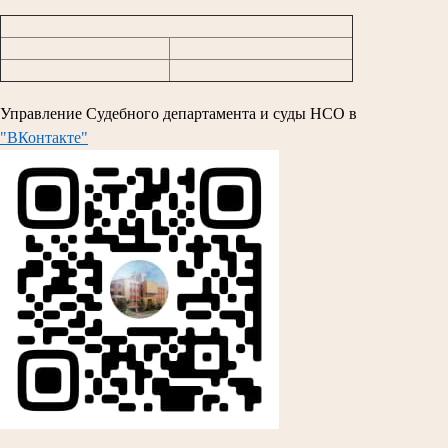
Управление Судебного департамента и суды НСО в
"ВКонтакте"