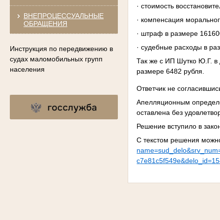
· стоимость восстановит
ВНЕПРОЦЕССУАЛЬНЫЕ
· компенсация моральног
ОБРАЩЕНИЯ
· штраф в размере 16160
· судебные расходы в ра
Инструкция по передвижению в
судах маломобильных групп
Так же с ИП Шутко Ю.Г. 
населения
размере 6482 рубля.
Ответчик не согласившис
Апелляционным определе
оставлена без удовлетво
Решение вступило в зако
С текстом решения можн
name=sud_delo&srv_num
c7e81c5f549e&delo_id=1