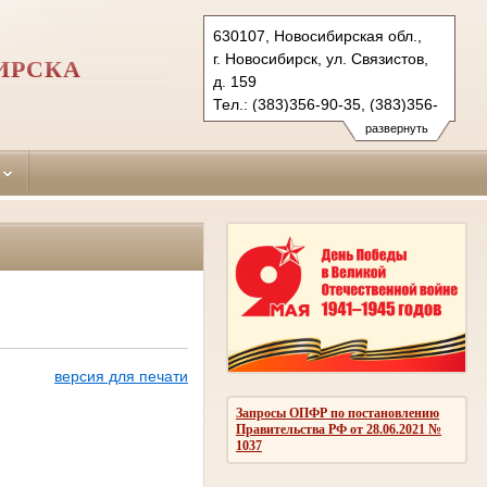
630107, Новосибирская обл.,
г. Новосибирск, ул. Связистов,
ИРСКА
д. 159
Тел.: (383)356-90-35, (383)356-
90-36 (ф.)
развернуть
leninsky.nsk@sudrf.ru
версия для печати
Запросы ОПФР по постановлению
Правительства РФ от 28.06.2021 №
1037