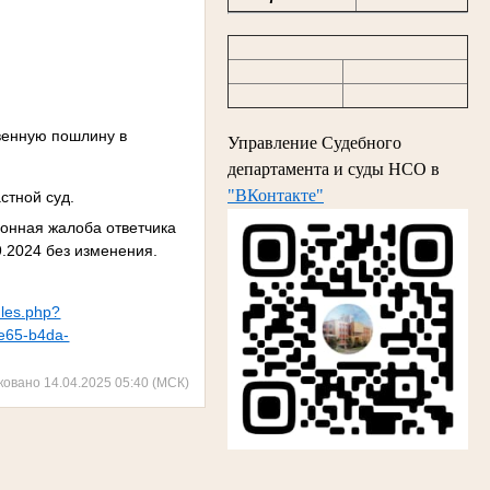
твенную пошлину в
Управление Судебного
департамента и суды НСО в
"ВКонтакте"
стной суд.
онная жалоба ответчика
9.2024 без изменения.
ules.php?
e65-b4da-
ковано 14.04.2025 05:40 (МСК)