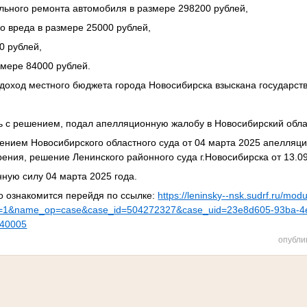
ельного ремонта автомобиля в размере 298200 рублей,
о вреда в размере 25000 рублей,
0 рублей,
змере 84000 рублей.
в доход местного бюджета города Новосибирска взыскана государс
ь с решением, подал апелляционную жалобу в Новосибирский обла
нием Новосибирского областного суда от 04 марта 2025 апелляци
рения, решение Ленинского районного суда г.Новосибирска от 13.0
нную силу 04 марта 2025 года.
о ознакомится перейдя по ссылке:
https://leninsky--nsk.sudrf.ru/mod
=1&name_op=case&case_id=504272327&case_uid=23e8d605-93ba-4
540005
опубли