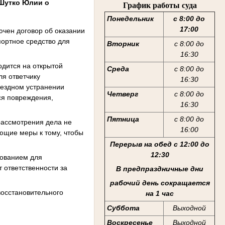
 Шутко Юлии о
График работы суда
Понедельник
с 8:00 до
17:00
ючен договор об оказании
портное средство для
Вторник
с 8:00 до
16:30
одится на открытой
Среда
с 8:00 до
ля ответчику
16:30
змездном устранении
Четверг
с 8:00 до
ся повреждения,
16:30
Пятница
с 8:00 до
рассмотрения дела не
16:00
ающие меры к тому, чтобы
Перерыв на обед с 12:00 до
12:30
нованием для
 ответственности за
В предпраздничные дни
рабочий день сокращается
восстановительного
на 1 час
Суббота
Выходной
Воскресенье
Выходной