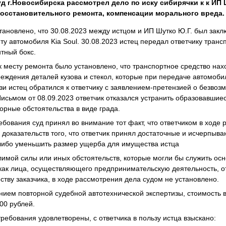
д г.Новосибирска рассмотрел дело по иску сибирячки к к ИП
осстановительного ремонта, компенсации морального вреда.
тановлено, что 30.08.2023 между истцом и ИП Шутко Ю.Г. был закл
нту автомобиля
Kia
Soul
. 30.08.2023 истец передал ответчику транс
тный бокс.
к месту ремонта было установлено, что транспортное средство нах
реждения деталей кузова и стекол, которые при передаче автомоби
язи истец обратился к ответчику с заявлением-претензией о безво
исьмом от 08.09.2023 ответчик отказался устранить образовавшие
рные обстоятельства в виде града.
бования суд принял во внимание тот факт, что ответчиком в ходе 
 доказательств того, что ответчик принял достаточные и исчерпыв
 либо уменьшить размер ущерба для имущества истца
имой силы или иных обстоятельств, которые могли бы служить ос
как лица, осуществляющего предпринимательскую деятельность, от
тву заказчика, в ходе рассмотрения дела судом не установлено.
ением повторной судебной автотехнической экспертизы, стоимость 
00 рублей.
ребования удовлетворены, с ответчика в пользу истца взыскано: