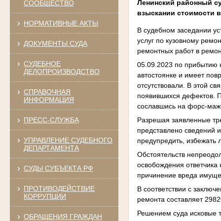
Ленинский районный су
СООБЩЕСТВО
взыскании стоимости в
НОРМАТИВНЫЕ АКТЫ
В судебном заседании ус
услуг по кузовному ремо
ДОКУМЕНТЫ СУДА
ремонтных работ в ремон
СУДЕБНОЕ
05.09.2023 по прибытию 
ДЕЛОПРОИЗВОДСТВО
автостоянке и имеет пов
отсутствовали. В этой св
СПРАВОЧНАЯ
появившихся дефектов. П
ИНФОРМАЦИЯ
сославшись на форс-мажо
Разрешая заявленные тре
ПРЕСС-СЛУЖБА
представлено сведений и
УПРАВЛЕНИЕ СУДЕБНОГО
предупредить, избежать
ДЕПАРТАМЕНТА
Обстоятельств непреодол
освобождения ответчика 
СУДЫ СУБЪЕКТА РФ
причинение вреда имущес
ПРОТИВОДЕЙСТВИЕ
В соответствии с заключ
КОРРУПЦИИ
ремонта составляет 2982
Решением суда исковые т
ОБРАЩЕНИЯ ГРАЖДАН