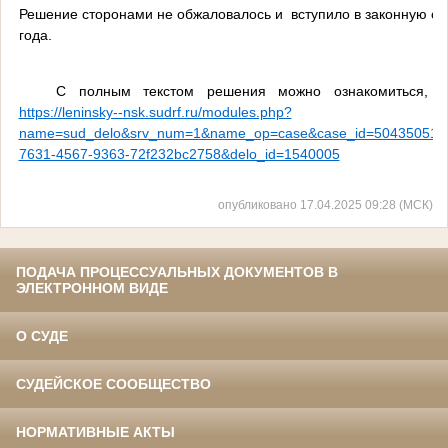
Решение сторонами не обжаловалось и
вступило в законную си
года.
С полным текстом решения можно ознакомиться, п
https://leninsky--nsk.sudrf.ru/modules.php?
name=sud_delo&srv_num=1&name_op=case&case_id=504350512&
7631-4567-9363-72f232bc2758&delo_id=1540005
опубликовано 17.04.2025 09:28 (МСК)
ПОДАЧА ПРОЦЕССУАЛЬНЫХ ДОКУМЕНТОВ В
ЭЛЕКТРОННОМ ВИДЕ
О СУДЕ
СУДЕЙСКОЕ СООБЩЕСТВО
НОРМАТИВНЫЕ АКТЫ