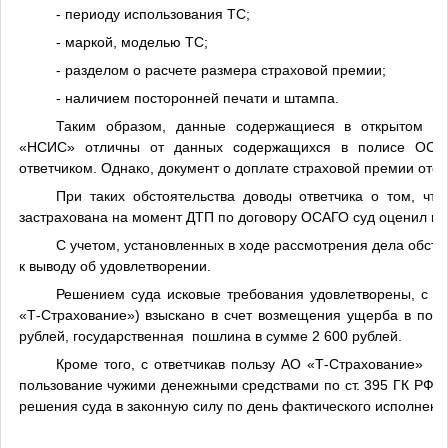
- периоду использования ТС;
- маркой, моделью ТС;
- разделом о расчете размера страховой премии;
- наличием посторонней печати и штампа.
Таким образом, данные содержащиеся в открытом д
«НСИС» отличны от данных содержащихся в полисе ОСАГ
ответчиком. Однако, д
окумент о доплате страховой премии отсут
При таких обстоятельства доводы ответчика о том, что 
застрахована на момент ДТП по договору ОСАГО суд оценил кр
С учетом, установленных в ходе рассмотрения дела обсто
к выводу об удовлетворении.
Решением суда исковые требования удовлетворены, с от
«Т-Страхование») взыскано
в счет возмещения ущерба в поря
рублей,
государственная
пошлина в сумме 2 600 рублей.
Кроме того, с ответчикав пользу АО «Т-Страхование»
в
пользование чужими денежными средствами по ст. 395 ГК РФ с
решения суда в законную силу по день фактического исполнени