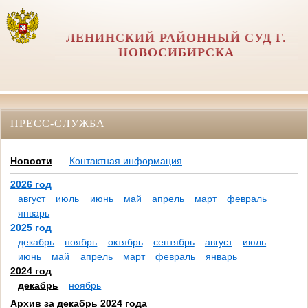
ЛЕНИНСКИЙ РАЙОННЫЙ СУД Г.
НОВОСИБИРСКА
ПРЕСС-СЛУЖБА
Новости
Контактная информация
2026 год
август
июль
июнь
май
апрель
март
февраль
январь
2025 год
декабрь
ноябрь
октябрь
сентябрь
август
июль
июнь
май
апрель
март
февраль
январь
2024 год
декабрь
ноябрь
Архив за декабрь 2024 года