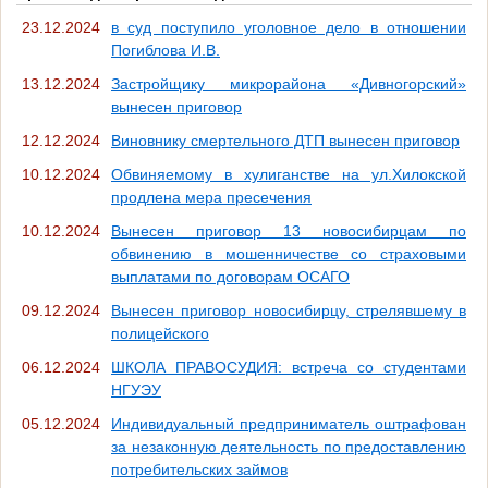
23.12.2024
в суд поступило уголовное дело в отношении
Погиблова И.В.
13.12.2024
Застройщику микрорайона «Дивногорский»
вынесен приговор
12.12.2024
Виновнику смертельного ДТП вынесен приговор
10.12.2024
Обвиняемому в хулиганстве на ул.Хилокской
продлена мера пресечения
10.12.2024
Вынесен приговор 13 новосибирцам по
обвинению в мошенничестве со страховыми
выплатами по договорам ОСАГО
09.12.2024
Вынесен приговор новосибирцу, стрелявшему в
полицейского
06.12.2024
ШКОЛА ПРАВОСУДИЯ: встреча со студентами
НГУЭУ
05.12.2024
Индивидуальный предприниматель оштрафован
за незаконную деятельность по предоставлению
потребительских займов