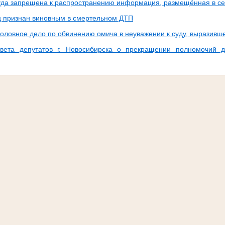
да запрещена к распространению информация, размещённая в се
 признан виновным в смертельном ДТП
головное дело по обвинению омича в неуважении к суду, выразивш
вета депутатов г. Новосибирска о прекращении полномочий д