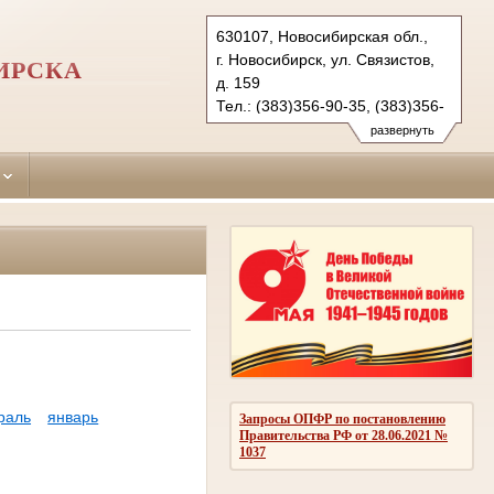
630107, Новосибирская обл.,
г. Новосибирск, ул. Связистов,
ИРСКА
д. 159
Тел.: (383)356-90-35, (383)356-
90-36 (ф.)
развернуть
leninsky.nsk@sudrf.ru
раль
январь
Запросы ОПФР по постановлению
Правительства РФ от 28.06.2021 №
1037