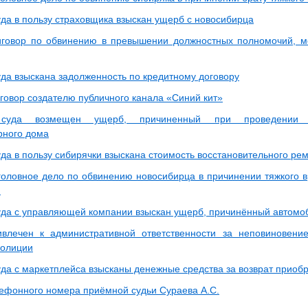
да в пользу страховщика взыскан ущерб с новосибирца
говор по обвинению в превышении должностных полномочий, м
да взыскана задолженность по кредитному договору
говор создателю публичного канала «Синий кит»
суда возмещен ущерб, причиненный при проведении к
рного дома
да в пользу сибирячки взыскана стоимость восстановительного ре
головное дело по обвинению новосибирца в причинении тяжкого 
.
да с управляющей компании взыскан ущерб, причинённый автом
влечен к административной ответственности за неповиновени
полиции
да с маркетплейса взысканы денежные средства за возврат приобр
ефонного номера приёмной судьи Сураева А.С.