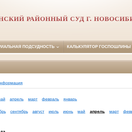
НСКИЙ РАЙОННЫЙ СУД Г. НОВОСИБ
РИАЛЬНАЯ ПОДСУДНОСТЬ
КАЛЬКУЛЯТОР ГОСПОШЛИНЫ
информация
май
апрель
март
февраль
январь
брь
сентябрь
август
июль
июнь
май
апрель
март
фев
ода