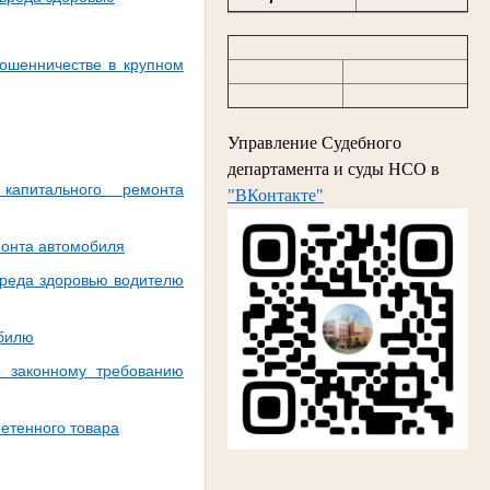
ошенничестве в крупном
Управление Судебного
департамента и суды НСО в
апитального ремонта
"ВКонтакте"
монта автомобиля
вреда здоровью водителю
обилю
е законному требованию
етенного товара