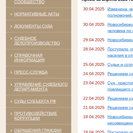
СООБЩЕСТВО
30.04.2025
Изменена м
НОРМАТИВНЫЕ АКТЫ
полномочий.
30.04.2025
Новосибирец
ДОКУМЕНТЫ СУДА
человека по
СУДЕБНОЕ
29.04.2025
Новосибирец
ДЕЛОПРОИЗВОДСТВО
28.04.2025
Поступило у
СПРАВОЧНАЯ
насилия в о
ИНФОРМАЦИЯ
25.04.2025
Судьи и сотр
ПРЕСС-СЛУЖБА
24.04.2025
Решением су
23.04.2025
Суд присту
УПРАВЛЕНИЕ СУДЕБНОГО
ДЕПАРТАМЕНТА
повлекшего 
22.04.2025
Решением су
СУДЫ СУБЪЕКТА РФ
21.04.2025
Решением су
ПРОТИВОДЕЙСТВИЕ
18.04.2025
Новосибир
КОРРУПЦИИ
несовершенн
ОБРАЩЕНИЯ ГРАЖДАН
18.04.2025
Поступило у