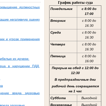
График работы суда
превышение должностных
Понедельник
с 8:00 до
17:00
жащие негативную оценку
Вторник
с 8:00 до
16:30
Среда
с 8:00 до
16:30
нии и угрозе применения
Четверг
с 8:00 до
16:30
Пятница
с 8:00 до
гибелью их дочери.
16:00
ирца в нарушении ПДД,
Перерыв на обед с 12:00 до
12:30
а
В предпраздничные дни
ка
рабочий день сокращается
на 1 час
нение вреда здоровью
Суббота
Выходной
Воскресенье
Выходной
 вреда здоровью