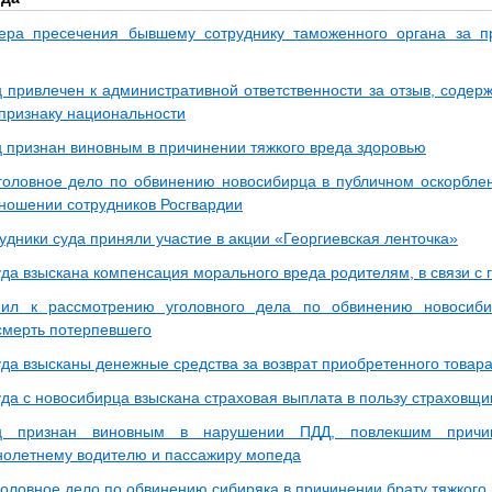
ера пресечения бывшему сотруднику таможенного органа за 
 привлечен к административной ответственности за отзыв, содер
 признаку национальности
 признан виновным в причинении тяжкого вреда здоровью
головное дело по обвинению новосибирца в публичном оскорбле
тношении сотрудников Росгвардии
удники суда приняли участие в акции «Георгиевская ленточка»
да взыскана компенсация морального вреда родителям, в связи с 
пил к рассмотрению уголовного дела по обвинению новосиб
смерть потерпевшего
да взысканы денежные средства за возврат приобретенного товар
да с новосибирца взыскана страховая выплата в пользу страховщи
ец признан виновным в нарушении ПДД, повлекшим причи
олетнему водителю и пассажиру мопеда
головное дело по обвинению сибиряка в причинении брату тяжкого