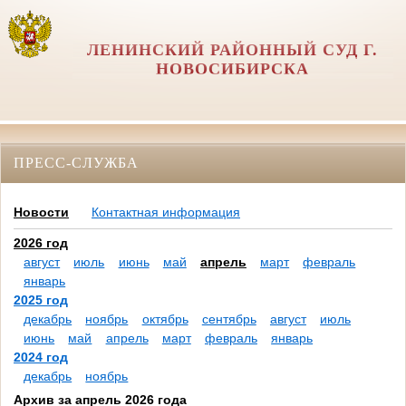
ЛЕНИНСКИЙ РАЙОННЫЙ СУД Г.
НОВОСИБИРСКА
ПРЕСС-СЛУЖБА
Новости
Контактная информация
2026 год
август
июль
июнь
май
апрель
март
февраль
январь
2025 год
декабрь
ноябрь
октябрь
сентябрь
август
июль
июнь
май
апрель
март
февраль
январь
2024 год
декабрь
ноябрь
Архив за апрель 2026 года