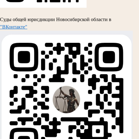
Суды общей юрисдикции Новосибирской области в
"ВКонтакте"