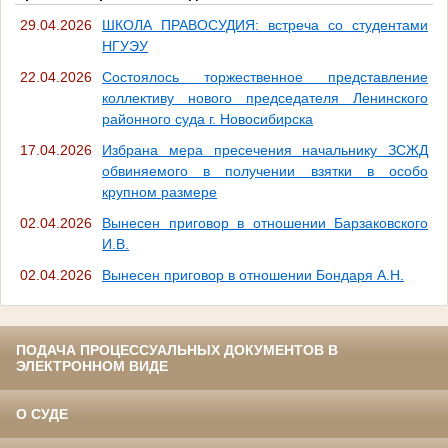
29.04.2026
ШКОЛА ПРАВОСУДИЯ: встреча со студентами
НГУЭУ
22.04.2026
Состоялось торжественное представление
коллективу нового председателя Ленинского
районного суда г. Новосибирска
17.04.2026
Избрана мера пресечения начальнику ЗСЖД
обвиняемого в получении взятки в особо
крупном размере
02.04.2026
Вынесен приговор в отношении Барзаковского
И.В.
02.04.2026
Вынесен приговор в отношении Бондаря А.Н.
ПОДАЧА ПРОЦЕССУАЛЬНЫХ ДОКУМЕНТОВ В
ЭЛЕКТРОННОМ ВИДЕ
О СУДЕ