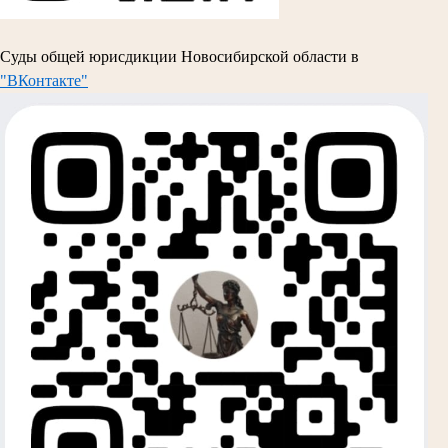
Суды общей юрисдикции Новосибирской области в
"ВКонтакте"