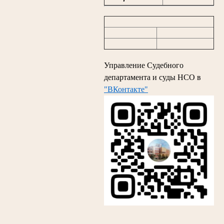
Управление Судебного
департамента и суды НСО в
"ВКонтакте"