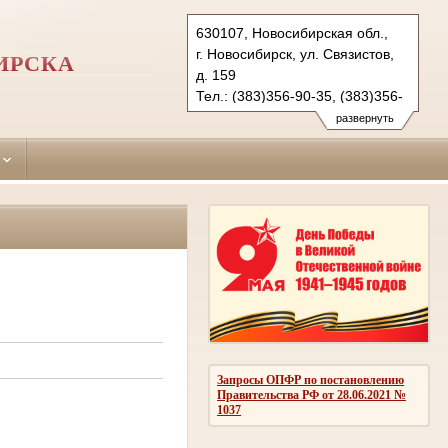
630107, Новосибирская обл.,
г. Новосибирск, ул. Связистов,
ИРСКА
д. 159
Тел.: (383)356-90-35, (383)356-
90-36 (ф.)
развернуть
leninsky.nsk@sudrf.ru
Запросы ОПФР по постановлению
Правительства РФ от 28.06.2021 №
1037