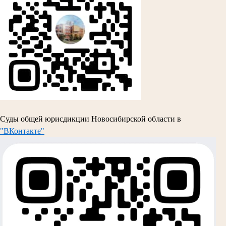
Суды общей юрисдикции Новосибирской области в
"ВКонтакте"