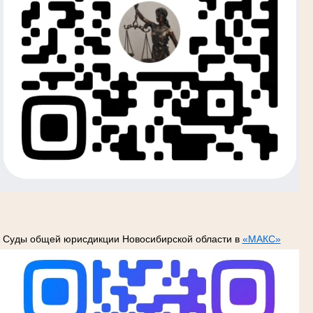
Суды общей юрисдикции Новосибирской области в
«МАКС»