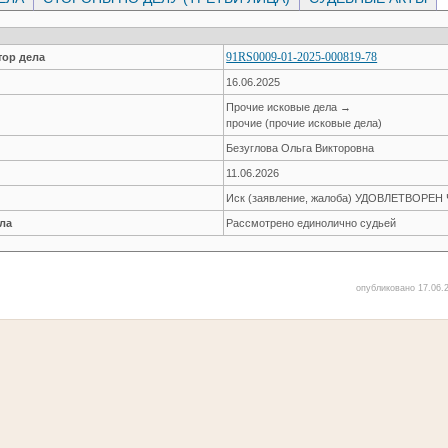
91RS0009-01-2025-000819-78
ор дела
16.06.2025
Прочие исковые дела →
прочие (прочие исковые дела)
Безуглова Ольга Викторовна
11.06.2026
Иск (заявление, жалоба) УДОВЛЕТВОРЕ
ла
Рассмотрено единолично судьей
опубликовано 17.06.2