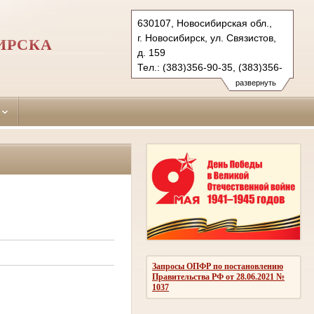
630107, Новосибирская обл.,
г. Новосибирск, ул. Связистов,
ИРСКА
д. 159
Тел.: (383)356-90-35, (383)356-
90-36 (ф.)
развернуть
leninsky.nsk@sudrf.ru
Запросы ОПФР по постановлению
Правительства РФ от 28.06.2021 №
1037