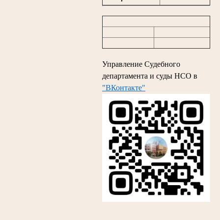
Управление Судебного
департамента и суды НСО в
"ВКонтакте"