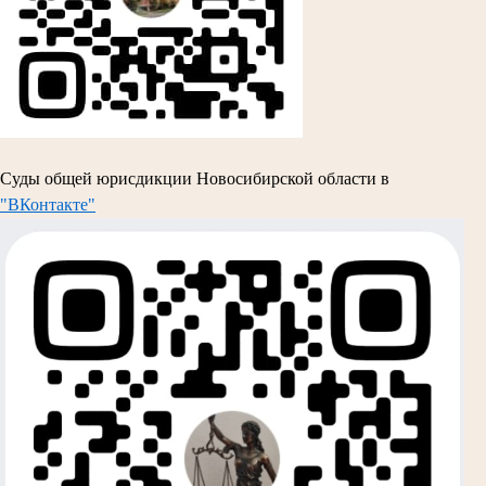
Суды общей юрисдикции Новосибирской области в
"ВКонтакте"