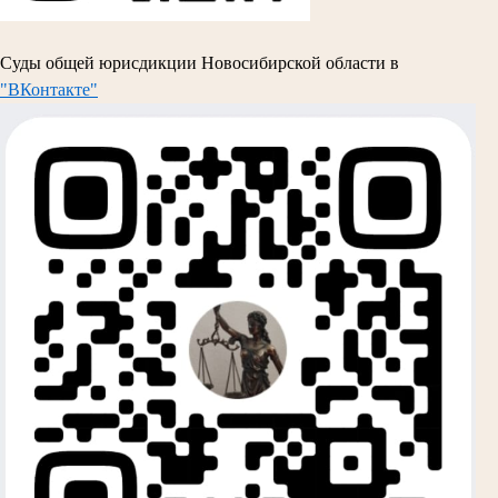
Суды общей юрисдикции Новосибирской области в
"ВКонтакте"