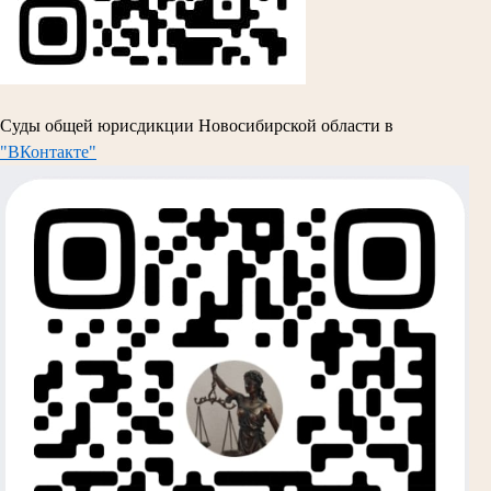
Суды общей юрисдикции Новосибирской области в
"ВКонтакте"