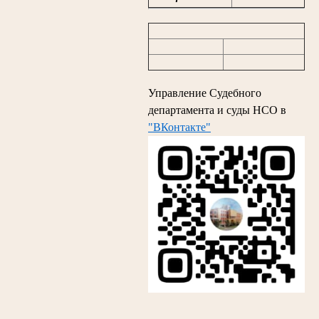
Управление Судебного
департамента и суды НСО в
"ВКонтакте"