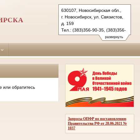
630107, Новосибирская обл.,
г. Новосибирск, ул. Связистов,
ИРСКА
д. 159
Тел.: (383)356-90-35, (383)356-
90-36 (ф.)
развернуть
leninsky.nsk@sudrf.ru
е или обратитесь
Запросы ОПФР по постановлению
Правительства РФ от 28.06.2021 №
1037