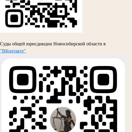
Суды общей юрисдикции Новосибирской области в
"ВКонтакте"