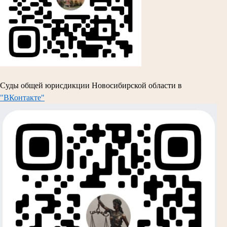
Суды общей юрисдикции Новосибирской области в
"ВКонтакте"