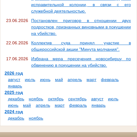
исправительной колонии, в связи с его
служебной деятельностью.
23.06.2026
Постановлен приговор в отношении двух
подростков, признанных виновными в покушении
на убийство.
22.06.2026
Коллектив суда принял участие в
общероссийской акции "Минута молчания".
17.06.2026
Избрана мера пресечения новосибирцу по
обвинению в покушении на убийство.
2026 год
август
июль
июнь
май
апрель
март
февраль
январь
2025 год
декабрь
ноябрь
октябрь
сентябрь
август
июль
июнь
май
апрель
март
февраль
январь
2024 год
декабрь
ноябрь